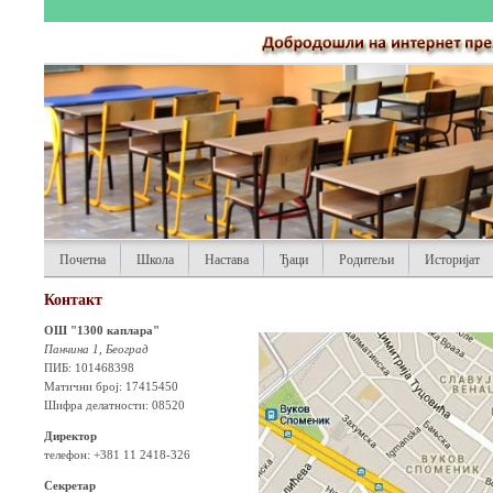
Почетна
Школа
Настава
Ђаци
Родитељи
Историјат
Контакт
ОШ "1300 каплара"
Панчина 1, Београд
ПИБ: 101468398
Матични број: 17415450
Шифра делатности: 08520
Директор
телефон: +381 11 2418-326
Секретар