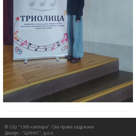
© ОШ "1300 каплара". Сва права задржана
Дизајн - "ЦИНУС", д.о.о.