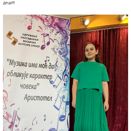
деци!!!