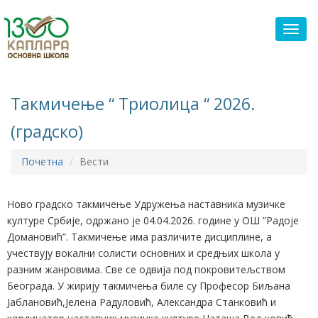
Toggl
Taкмичење “ Tриолица “ 2026.
(градско)
Почетна
Вести
Ново градско такмичење Удружења наставника музичке
културе Србије, одржано је 04.04.2026. године у ОШ ”Радоје
Домановић”. Такмичење има различите дисциплине, а
учествују вокални солисти основних и средњих школа у
разним жанровима. Све се одвија под покровитељством
Београда. У жирију такмичења биле су Професор Биљана
Јаблановић,Јелена Радуловић, Александра Станковић и