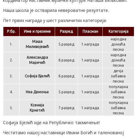
кординатор наставник музичке културе Наташа Вељковић.
Наша школа је остварила невероватне резултате.
Пет првих награда у шест различитих категорија:
Р.бр.
Име и презиме
Разред
Пласман
Категорија
народна
Маша
1.
5.разред
1.награда
домаћа
Миливојевић
песма
народна
Александра
2.
8.разред
1.награда
домаћа
Маричић
песма
дечја
3.
Софија Бјелић
8.разред
1.награда
забавна
песма
популарна
4.
Ниа Демоња
5.разред
1.награда
забавна
песма
популарна
Ксенија
5.
7.разред
1.награда
забавна
Крнетић
песма
Софија Бјелић иде на Републичко такмичење!
Честитамо нашој наставници Ивани Богић и таленованој