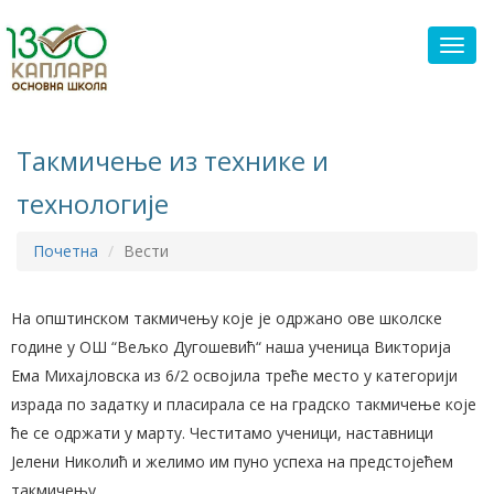
Toggl
Такмичење из технике и
технологије
Почетна
Вести
На општинском такмичењу које је одржано ове школске
године у ОШ “Вељко Дугошевић“ наша ученица Викторија
Ема Михајловска из 6/2 освојила треће место у категорији
израда по задатку и пласирала се на градско такмичење које
ће се одржати у марту. Честитамо ученици, наставници
Јелени Николић и желимо им пуно успеха на предстојећем
такмичењу.