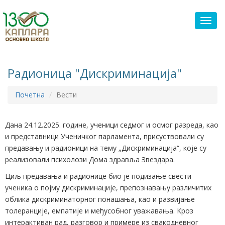
Toggl
Радионица "Дискриминација"
Почетна
Вести
Дана 24.12.2025. године, ученици седмог и осмог разреда, као
и представници Ученичког парламента, присуствовали су
предавању и радионици на тему „Дискриминација“, које су
реализовали психолози Дома здравља Звездара.
Циљ предавања и радионице био је подизање свести
ученика о појму дискриминације, препознавању различитих
облика дискриминаторног понашања, као и развијање
толеранције, емпатије и међусобног уважавања. Кроз
интерактиван рад, разговор и примере из свакодневног