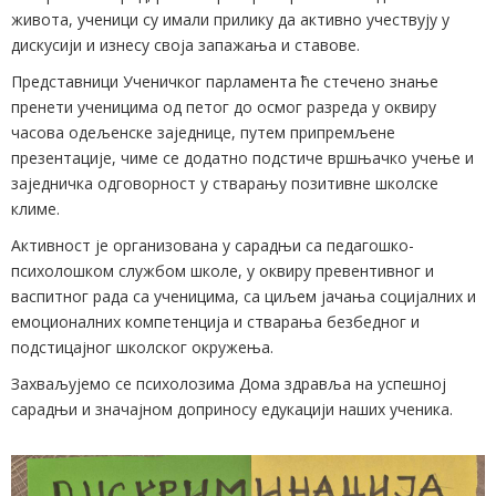
живота, ученици су имали прилику да активно учествују у
дискусији и изнесу своја запажања и ставове.
Представници Ученичког парламента ће стечено знање
пренети ученицима од петог до осмог разреда у оквиру
часова одељенске заједнице, путем припремљене
презентације, чиме се додатно подстиче вршњачко учење и
заједничка одговорност у стварању позитивне школске
климе.
Активност је организована у сарадњи са педагошко-
психолошком службом школе, у оквиру превентивног и
васпитног рада са ученицима, са циљем јачања социјалних и
емоционалних компетенција и стварања безбедног и
подстицајног школског окружења.
Захваљујемо се психолозима Дома здравља на успешној
сарадњи и значајном доприносу едукацији наших ученика.