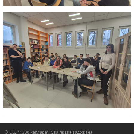
© ОШ "1300 каплара". Сва права задржана