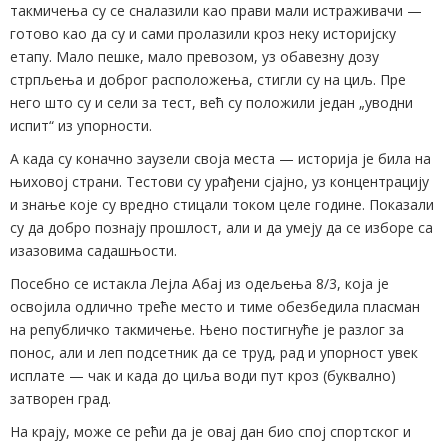
такмичења су се сналазили као прави мали истраживачи —
готово као да су и сами пролазили кроз неку историјску
етапу. Мало пешке, мало превозом, уз обавезну дозу
стрпљења и доброг расположења, стигли су на циљ. Пре
него што су и сели за тест, већ су положили један „уводни
испит“ из упорности.
А када су коначно заузели своја места — историја је била на
њиховој страни. Тестови су урађени сјајно, уз концентрацију
и знање које су вредно стицали током целе године. Показали
су да добро познају прошлост, али и да умеју да се изборе са
изазовима садашњости.
Посебно се истакла Лејла Абај из одељења 8/3, која је
освојила одлично треће место и тиме обезбедила пласман
на републичко такмичење. Њено постигнуће је разлог за
понос, али и леп подсетник да се труд, рад и упорност увек
исплате — чак и када до циља води пут кроз (буквално)
затворен град.
На крају, може се рећи да је овај дан био спој спортског и