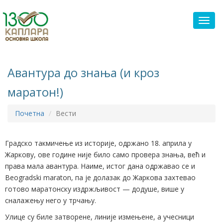
Toggl
Авантура до знања (и кроз
маратон!)
Почетна
Вести
Градско такмичење из историје, одржано 18. априла у
Жаркову, ове године није било само провера знања, већ и
права мала авантура. Наиме, истог дана одржавао се и
Beogradski maraton, па је долазак до Жаркова захтевао
готово маратонску издржљивост — додуше, више у
сналaжењу него у трчању.
Улице су биле затворене, линије измењене, а учесници