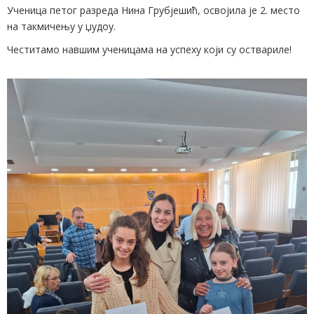
Ученица петог разреда Нина Грубјешић, освојила је 2. место
на такмичењу у џудоу.
Честитамо навшим ученицама на успеху који су оствариле!