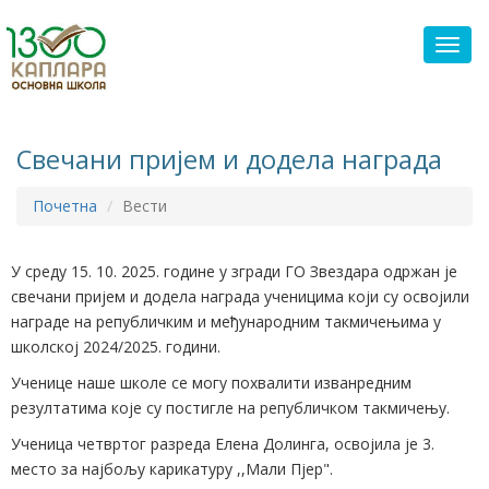
Toggl
Свечани пријем и додела награда
Почетна
Вести
У среду 15. 10. 2025. године у згради ГО Звездара одржан је
свечани пријем и додела награда ученицима који су освојили
награде на републичким и међународним такмичењима у
школској 2024/2025. години.
Ученице наше школе се могу похвалити изванредним
резултатима које су постигле на републичком такмичењу.
Ученица четвртог разреда Елена Долинга, освојила је 3.
место за најбољу карикатуру ,,Мали Пјер".