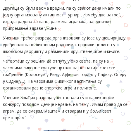
Другаци су били веома вредни, па су сваког дана имали по
једну организовану активност: турнир „Између две ватре“,
израда радова за пано, размена играчака, заједничко
припремање здраве ужине.
Ученици трећег разреда организовали су Јесењу шеширијаду,
уређивали пано ликовним радовима, правили полигон у
школском дворишту и разменили друштвене игре и књиге.
Четвртаци су решили да отпутују око света, па су на
часовима ликовне културе цртали најпознатије светске
грађевине (Колосеум у Риму, Ајфелов торањ у Паризу, Оперу
у Сиднеју...). На часовима физичког васпитања су
организовали разне спортске игре и полигоне.
Ученици млађих разреда учествовали су и на ликовном
конкурсу поводом Дечије недеље, на тему „Имам право да се
играм, да се смејем, маштам и стварам и у бољи свет
претварам“.