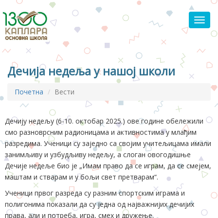
Toggl
Дечија недеља у нашој школи
Почетна
Вести
Дечију недељу (6-10. октобар 2025.) ове године обележили
смо разноврсним радионицама и активностима у млађим
разредима. Ученици су заједно са својим учитељицама имали
занимљиву и узбудљиву недељу, а слоган овогодишње
Дечије недеље био је „Имам право да се играм, да се смејем,
маштам и стварам и у бољи свет претварам“.
Ученици првог разреда су разним спортским играма и
полигонима показали да су једна од најважнијих дечијих
права, али и потреба, игра, смех и дружење.