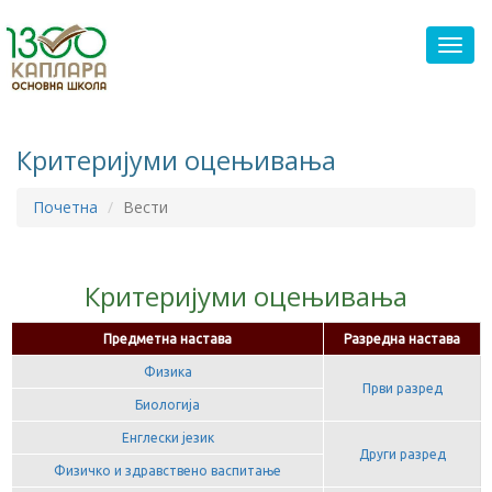
Toggl
Критеријуми оцењивања
Почетна
Вести
Критеријуми оцењивања
Предметна настава
Разредна настава
Физика
Први разред
Биологија
Енглески језик
Други разред
Физичко и здравствено васпитање